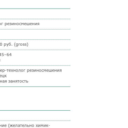
ог резиносмешения
0 руб. (gross)
–45–64
u
ер-технолог резиносмешения
ецк
ная занятость
ние (желательно химик-