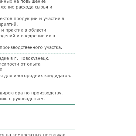
енных на повышение
ижение расхода сырья и
ектов продукции и участие в
приятий.
и практик в области
зделий и внедрение их в
производственного участка.
дке в г
.
Новокузнецк.
висимости от опыта
0.
я для иногородних кандидатов.
директора по производству.
нию с руководством.
ся на комплексных поставках