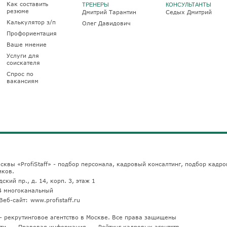
Как составить
ТРЕНЕРЫ
КОНСУЛЬТАНТЫ
резюме
Дмитрий Тарантин
Седых Дмитрий
Калькулятор з/п
Олег Давидович
Профориентация
Ваше мнение
Услуги для
соискателя
Спрос по
вакансиям
сквы «ProfiStaff» - подбор персонала, кадровый консалтинг, подбор кадро
иков.
ский пр., д. 14, корп. 3, этаж 1
4
многоканальный
Веб-сайт:
www.profistaff.ru
u — рекрутинговое агентство в Москве. Все права защищены
ти
Правовая информация
Рейтинг кадровых агентств