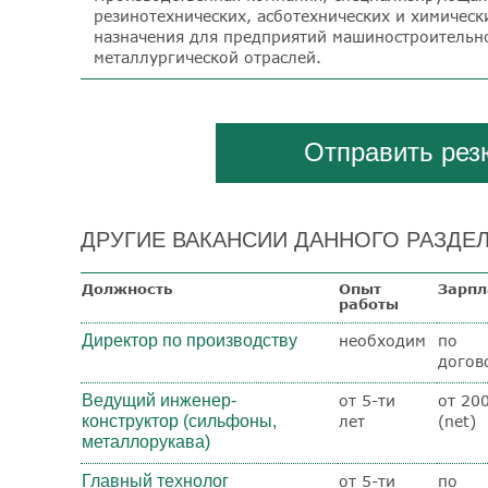
резинотехнических, асботехнических и химичес
назначения для предприятий машиностроительн
металлургической отраслей.
Отправить ре
ДРУГИЕ ВАКАНСИИ ДАННОГО РАЗДЕЛ
Должность
Опыт
Зарпл
работы
Директор по производству
необходим
по
догов
Ведущий инженер-
от 5-ти
от 20
конструктор (сильфоны,
лет
(net)
металлорукава)
Главный технолог
от 5-ти
по