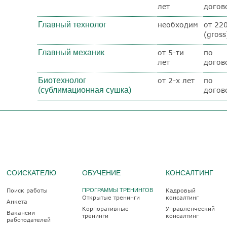
лет
догов
Главный технолог
необходим
от 22
(gross
Главный механик
от 5-ти
по
лет
догов
Биотехнолог
от 2-х лет
по
(сублимационная сушка)
догов
СОИСКАТЕЛЮ
ОБУЧЕНИЕ
КОНСАЛТИНГ
Поиск работы
ПРОГРАММЫ ТРЕНИНГОВ
Кадровый
Открытые тренинги
консалтинг
Анкета
Корпоративные
Управленческий
Вакансии
тренинги
консалтинг
работодателей