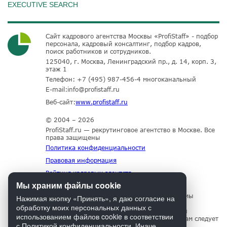
EXECUTIVE SEARCH
Сайт кадрового агентства Москвы «ProfiStaff» - подбор
персонала, кадровый консалтинг, подбор кадров,
поиск работников и сотрудников.
125040, г. Москва, Ленинградский пр., д. 14, корп. 3,
этаж 1
Телефон:
+7 (495) 987-456-4
многоканальный
E-mail:
info@profistaff.ru
Веб-сайт:
www.profistaff.ru
© 2004 – 2026
ProfiStaff.ru — рекрутинговое агентство в Москве. Все
права защищены
Политика конфиденциальности
Правовая информация
Рейтинг кадровых агентств
Мы храним файлы cookie
Для нормального функционирования сайта мы
Нажимая кнопку «Принять», я даю согласие на
используем технологию Cookies, собираем
обработку моих персональных данных с
информацию об IP адресе и местоположении
использованием файлов cookie в соответствии
посетителей. Если Вы не согласны с этим, Вам следует
с
Политикой конфиденциальности
. Иначе
прекратить пользование сайтом.