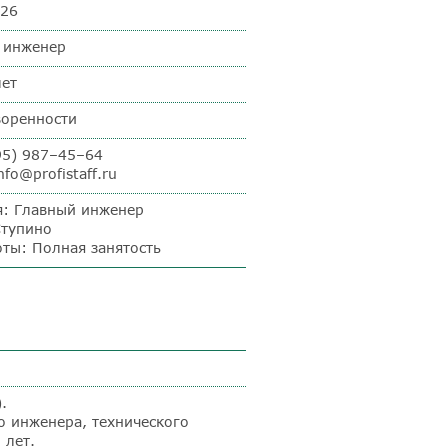
026
 инженер
лет
воренности
95) 987–45–64
nfo@profistaff.ru
я: Главный инженер
Ступино
оты: Полная занятость
.
о инженера, технического
 лет.