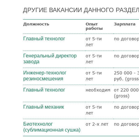
ДРУГИЕ ВАКАНСИИ ДАННОГО РАЗДЕЛ
Должность
Опыт
Зарплата
работы
Главный технолог
от 5-ти
по догово
лет
Генеральный директор
от 5-ти
по догово
завода
лет
Инженер-технолог
от 5-ти
250 000 - 
резиносмешения
лет
руб. (gross
Главный технолог
необходим
от 220 000
(gross)
Главный механик
от 5-ти
по догово
лет
Биотехнолог
от 2-х лет
по догово
(сублимационная сушка)