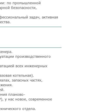
ции: по промышленной
арной безопасности,
ессиональный задач, активная
ества.
женера.
уатации производственного
уатацией всех инженерных
азовая котельная).
алах, запасных частях,
бжения.
ей.
ния планово-
, у нас новое, современное
хнического отдела.