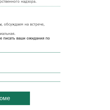
рственного надзора.
ы
, обсуждаем на встрече,
иальная.
е писать ваши ожидания по
зюме