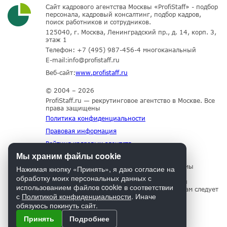
Сайт кадрового агентства Москвы «ProfiStaff» - подбор
персонала, кадровый консалтинг, подбор кадров,
поиск работников и сотрудников.
125040, г. Москва, Ленинградский пр., д. 14, корп. 3,
этаж 1
Телефон:
+7 (495) 987-456-4
многоканальный
E-mail:
info@profistaff.ru
Веб-сайт:
www.profistaff.ru
© 2004 – 2026
ProfiStaff.ru — рекрутинговое агентство в Москве. Все
права защищены
Политика конфиденциальности
Правовая информация
Рейтинг кадровых агентств
Мы храним файлы cookie
Для нормального функционирования сайта мы
Нажимая кнопку «Принять», я даю согласие на
используем технологию Cookies, собираем
обработку моих персональных данных с
информацию об IP адресе и местоположении
использованием файлов cookie в соответствии
посетителей. Если Вы не согласны с этим, Вам следует
с
Политикой конфиденциальности
. Иначе
прекратить пользование сайтом.
обязуюсь покинуть сайт.
Принять
Подробнее