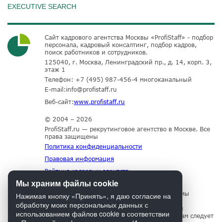
EXECUTIVE SEARCH
Сайт кадрового агентства Москвы «ProfiStaff» - подбор
персонала, кадровый консалтинг, подбор кадров,
поиск работников и сотрудников.
125040, г. Москва, Ленинградский пр., д. 14, корп. 3,
этаж 1
Телефон:
+7 (495) 987-456-4
многоканальный
E-mail:
info@profistaff.ru
Веб-сайт:
www.profistaff.ru
© 2004 – 2026
ProfiStaff.ru — рекрутинговое агентство в Москве. Все
права защищены
Политика конфиденциальности
Правовая информация
Рейтинг кадровых агентств
Мы храним файлы cookie
Для нормального функционирования сайта мы
Нажимая кнопку «Принять», я даю согласие на
используем технологию Cookies, собираем
обработку моих персональных данных с
информацию об IP адресе и местоположении
использованием файлов cookie в соответствии
посетителей. Если Вы не согласны с этим, Вам следует