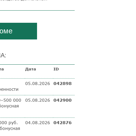
зюме
А:
та
Дата
ID
05.08.2026
042898
ренности
0–500 000
05.08.2026
042900
бонусная
000 руб.
04.08.2026
042876
 бонусная