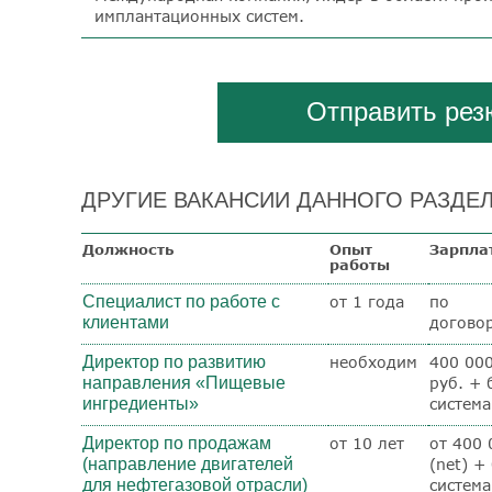
имплантационных систем.
Отправить ре
ДРУГИЕ ВАКАНСИИ ДАННОГО РАЗДЕЛ
Должность
Опыт
Зарпла
работы
Специалист по работе с
от 1 года
по
клиентами
догово
Директор по развитию
необходим
400 00
направления «Пищевые
руб. + 
ингредиенты»
система
Директор по продажам
от 10 лет
от 400 
(направление двигателей
(net) +
для нефтегазовой отрасли)
система