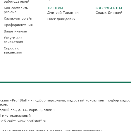
работодателей
Как составить
ТРЕНЕРЫ
КОНСУЛЬТАНТЫ
резюме
Дмитрий Тарантин
Седых Дмитрий
Калькулятор з/п
Олег Давидович
Профориентация
Ваше мнение
Услуги для
соискателя
Спрос по
вакансиям
сквы «ProfiStaff» - подбор персонала, кадровый консалтинг, подбор кадро
иков.
ский пр., д. 14, корп. 3, этаж 1
4
многоканальный
Веб-сайт:
www.profistaff.ru
u — рекрутинговое агентство в Москве. Все права защищены