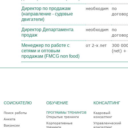
Директор по продажам
необходим
по
(направление - судовые
догово
двигатели)
Директор Департамента
необходим
по
продаж
догово
Менеджер по работе с
от 2-х лет
300 000
сетями и оптовым
(net) +
продажам (FMCG non food)
СОИСКАТЕЛЮ
ОБУЧЕНИЕ
КОНСАЛТИНГ
Поиск работы
ПРОГРАММЫ ТРЕНИНГОВ
Кадровый
Открытые тренинги
консалтинг
Анкета
Корпоративные
Управленческий
Вакансии
тренинги
консалтинг