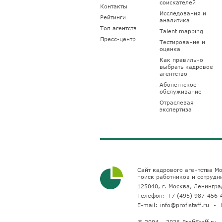
соискателей
Контакты
Исследования и
Рейтинги
аналитика
Топ агентств
Talent mapping
Пресс-центр
Тестирование и
оценка
Как правильно
выбрать кадровое
агентство
Абонентское
обслуживание
Отраслевая
экспертиза
Сайт кадрового агентства Мо
поиск работников и сотрудн
125040, г. Москва, Ленинград
Телефон:
+7 (495) 987-456-
E-mail:
info@profistaff.ru
© 2004 – 2026
ProfiStaff.r