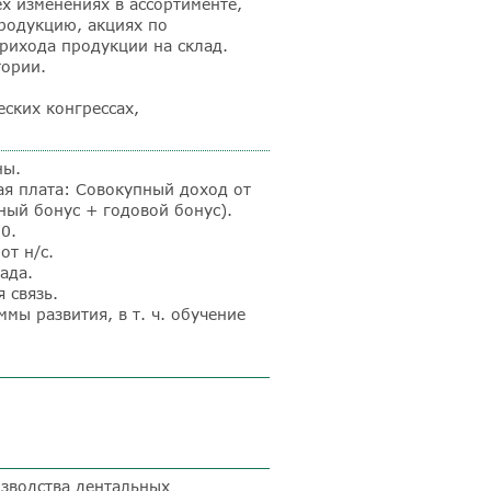
х изменениях в ассортименте,
родукцию, акциях по
рихода продукции на склад.
тории.
еских конгрессах,
ны.
я плата: Совокупный доход от
ный бонус + годовой бонус).
0.
от н/с.
ада.
 связь.
мы развития, в т. ч. обучение
зводства дентальных