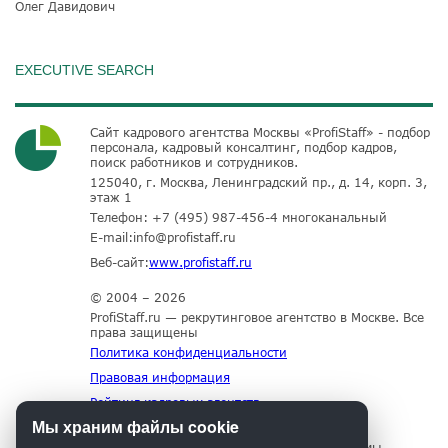
Олег Давидович
EXECUTIVE SEARCH
Сайт кадрового агентства Москвы «ProfiStaff» - подбор
персонала, кадровый консалтинг, подбор кадров,
поиск работников и сотрудников.
125040, г. Москва, Ленинградский пр., д. 14, корп. 3,
этаж 1
Телефон:
+7 (495) 987-456-4
многоканальный
E-mail:
info@profistaff.ru
Веб-сайт:
www.profistaff.ru
© 2004 – 2026
ProfiStaff.ru — рекрутинговое агентство в Москве. Все
права защищены
Политика конфиденциальности
Правовая информация
Рейтинг кадровых агентств
Мы храним файлы cookie
Для нормального функционирования сайта мы