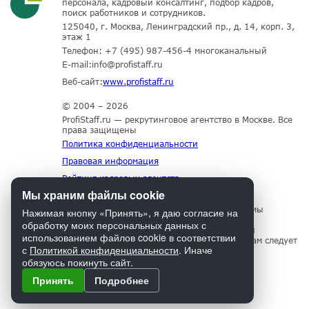
персонала, кадровый консалтинг, подбор кадров,
поиск работников и сотрудников.
125040, г. Москва, Ленинградский пр., д. 14, корп. 3,
этаж 1
Телефон:
+7 (495) 987-456-4
многоканальный
E-mail:
info@profistaff.ru
Веб-сайт:
www.profistaff.ru
© 2004 – 2026
ProfiStaff.ru — рекрутинговое агентство в Москве. Все
права защищены
Политика конфиденциальности
Правовая информация
Рейтинг кадровых агентств
Мы храним файлы cookie
Для нормального функционирования сайта мы
Нажимая кнопку «Принять», я даю согласие на
используем технологию Cookies, собираем
обработку моих персональных данных с
информацию об IP адресе и местоположении
использованием файлов cookie в соответствии
посетителей. Если Вы не согласны с этим, Вам следует
с
Политикой конфиденциальности
. Иначе
прекратить пользование сайтом.
обязуюсь покинуть сайт.
Принять
Подробнее