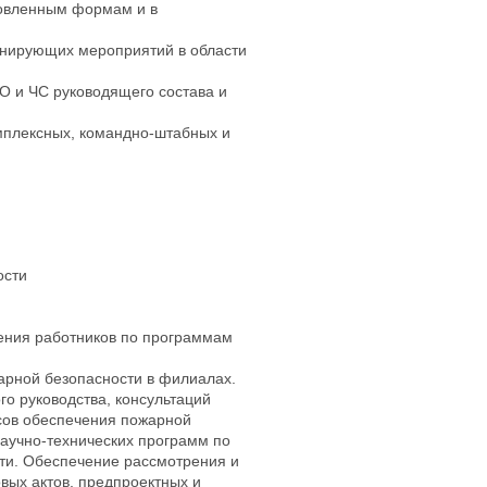
новленным формам и в
анирующих мероприятий в области
О и ЧС руководящего состава и
мплексных, командно-штабных и
ости
ения работников по программам
арной безопасности в филиалах.
о руководства, консультаций
сов обеспечения пожарной
аучно-технических программ по
ти. Обеспечение рассмотрения и
вых актов, предпроектных и