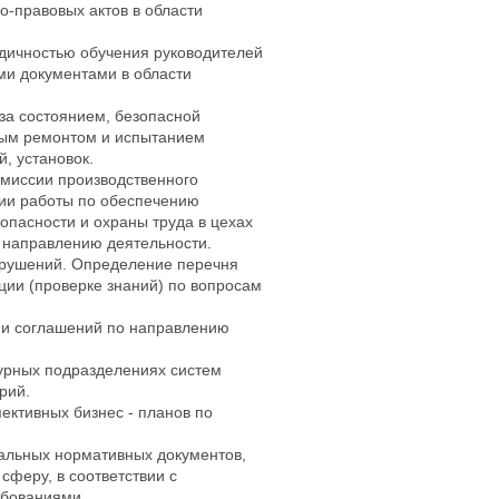
о-правовых актов в области
дичностью обучения руководителей
ми документами в области
за состоянием, безопасной
ным ремонтом и испытанием
, установок.
омиссии производственного
ции работы по обеспечению
опасности и охраны труда в цехах
о направлению деятельности.
арушений. Определение перечня
ции (проверке знаний) по вопросам
 и соглашений по направлению
турных подразделениях систем
рий.
ктивных бизнес - планов по
альных нормативных документов,
феру, в соответствии с
ебованиями.