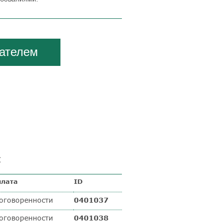
кателем
:
плата
ID
оговоренности
0401037
оговоренности
0401038