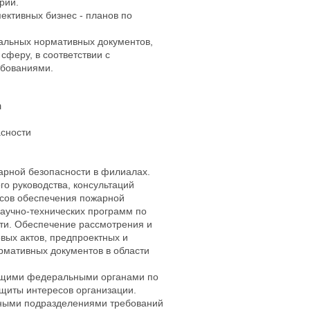
рий.
ктивных бизнес - планов по
альных нормативных документов,
феру, в соответствии с
ебованиями.
а
асности
арной безопасности в филиалах.
о руководства, консультаций
осов обеспечения пожарной
аучно-технических программ по
ти. Обеспечение рассмотрения и
вых актов, предпроектных и
рмативных документов в области
ющими федеральными органами по
щиты интересов организации.
рными подразделениями требований