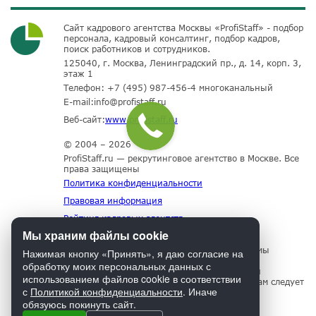
Сайт кадрового агентства Москвы «ProfiStaff» - подбор
персонала, кадровый консалтинг, подбор кадров,
поиск работников и сотрудников.
125040, г. Москва, Ленинградский пр., д. 14, корп. 3,
этаж 1
Телефон:
+7 (495) 987-456-4
многоканальный
E-mail:
info@profistaff.ru
Веб-сайт:
www.profistaff.ru
© 2004 – 2026
ProfiStaff.ru — рекрутинговое агентство в Москве. Все
права защищены
Политика конфиденциальности
Правовая информация
Рейтинг кадровых агентств
Мы храним файлы cookie
Для нормального функционирования сайта мы
Нажимая кнопку «Принять», я даю согласие на
используем технологию Cookies, собираем
обработку моих персональных данных с
информацию об IP адресе и местоположении
использованием файлов cookie в соответствии
посетителей. Если Вы не согласны с этим, Вам следует
с
Политикой конфиденциальности
. Иначе
прекратить пользование сайтом.
обязуюсь покинуть сайт.