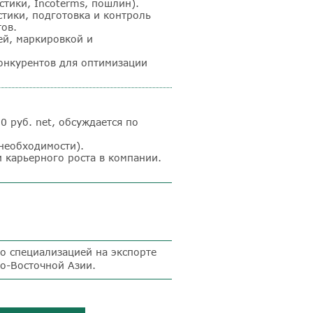
истики,
Incoterms
, пошлин).
тики, подготовка и контроль
ов.
ей, маркировкой и
.
онкурентов для оптимизации
00 руб.
net
, обсуждается по
необходимости).
 карьерного роста в компании.
о специализацией на экспорте
о-Восточной Азии.