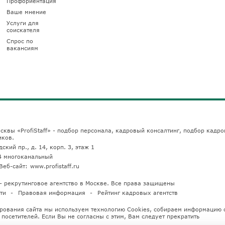
Профориентация
Ваше мнение
Услуги для
соискателя
Спрос по
вакансиям
сквы «ProfiStaff» - подбор персонала, кадровый консалтинг, подбор кадро
иков.
ский пр., д. 14, корп. 3, этаж 1
4
многоканальный
Веб-сайт:
www.profistaff.ru
u — рекрутинговое агентство в Москве. Все права защищены
ти
Правовая информация
Рейтинг кадровых агентств
рования сайта мы используем технологию Cookies, собираем информацию 
посетителей. Если Вы не согласны с этим, Вам следует прекратить