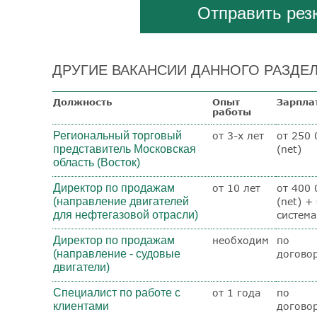
Отправить ре
ДРУГИЕ ВАКАНСИИ ДАННОГО РАЗДЕЛ
Должность
Опыт
Зарпла
работы
Региональный торговый
от 3-х лет
от 250 
представитель Московская
(net)
область (Восток)
Директор по продажам
от 10 лет
от 400 
(направление двигателей
(net) +
для нефтегазовой отрасли)
система
Директор по продажам
необходим
по
(направление - судовые
догово
двигатели)
Специалист по работе с
от 1 года
по
клиентами
догово