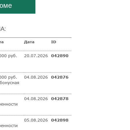
зюме
А:
та
Дата
ID
000 руб.
20.07.2026
042890
000 руб.
04.08.2026
042876
 бонусная
04.08.2026
042878
ренности
05.08.2026
042898
ренности