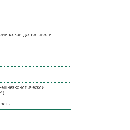
омической деятельности
внешнеэкономической
М)
тость