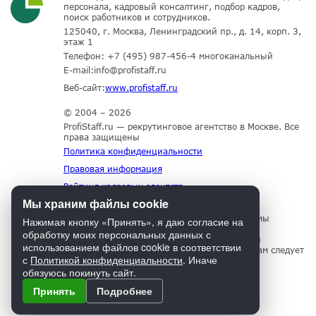
персонала, кадровый консалтинг, подбор кадров,
поиск работников и сотрудников.
125040, г. Москва, Ленинградский пр., д. 14, корп. 3,
этаж 1
Телефон:
+7 (495) 987-456-4
многоканальный
E-mail:
info@profistaff.ru
Веб-сайт:
www.profistaff.ru
© 2004 – 2026
ProfiStaff.ru — рекрутинговое агентство в Москве. Все
права защищены
Политика конфиденциальности
Правовая информация
Рейтинг кадровых агентств
Мы храним файлы cookie
Для нормального функционирования сайта мы
Нажимая кнопку «Принять», я даю согласие на
используем технологию Cookies, собираем
обработку моих персональных данных с
информацию об IP адресе и местоположении
использованием файлов cookie в соответствии
посетителей. Если Вы не согласны с этим, Вам следует
с
Политикой конфиденциальности
. Иначе
прекратить пользование сайтом.
обязуюсь покинуть сайт.
Принять
Подробнее