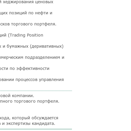
ий хеджирования ценовых
щих позиций по нефти и
сков торгового портфеля.
ий (Trading Position
х и бумажных (деривативных)
ммерческим подразделением и
ости по эффективности
вовании процессов управления
говой компании.
упного торгового портфеля.
хода, который обсуждается
 и экспертизы кандидата.