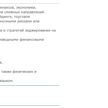
инансов, экономики,
ли смежных направлений.
йдинге, торговле
ыночными рисками или
в и стратегий хеджирования на
оизводными финансовыми
в
.
 также физических и
языком.