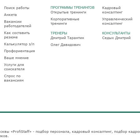
Поиск работы
ПРОГРАММЫ ТРЕНИНГОВ
Кадровый
Открытые тренинги
консалтинг
Анкета
Корпоративные
Управленческий
Вакансии
тренинги
консалтинг
работодателей
Как составить
ТРЕНЕРЫ
КОНСУЛЬТАНТЫ
резюме
Дмитрий Тарантин
Седых Дмитрий
Калькулятор з/п
Олег Давидович
Профориентация
Ваше мнение
Услуги для
соискателя
Спрос по
вакансиям
сквы «ProfiStaff» - подбор персонала, кадровый консалтинг, подбор кадро
иков.