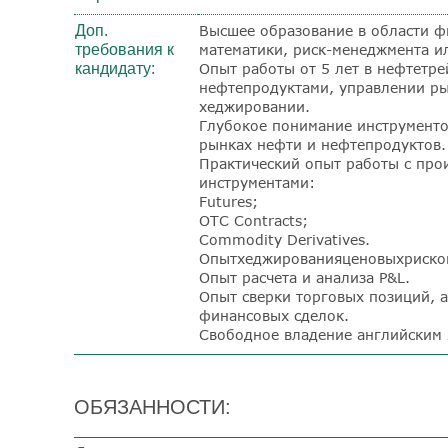
Доп.
Высшее образование в области ф
требования к
математики, риск-менеджмента и
кандидату:
Опыт работы от 5 лет в нефтетре
нефтепродуктами, управлении р
хеджировании.
Глубокое понимание инструменто
рынках нефти и нефтепродуктов.
Практический опыт работы с пр
инструментами:
Futures;
OTC Contracts;
Commodity Derivatives.
Опыт
хеджирования
ценовых
риско
Опыт расчета и анализа P&L.
Опыт сверки торговых позиций, а
финансовых сделок.
Свободное владение английским 
ОБЯЗАННОСТИ: