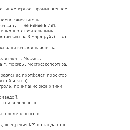
ое, инженерное, промышленное
ности Заместитель
тельству —
не менее 5 лет
.
тиционно-строительными
жетом свыше 3 млрд руб.) — от
исполнительной власти на
олитики г. Москвы,
 г. Москвы, Мосгосэкспертиза,
правление портфелем проектов
их объектов).
троль, понимание экономики
омандой.
ого и земельного
ков инженерного и
, внедрения KPI и стандартов