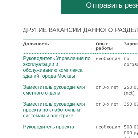
Отправить ре
ДРУГИЕ ВАКАНСИИ ДАННОГО РАЗДЕЛ
Должность
Опыт
Зарпл
работы
Руководитель Управления по
необходим
по
эксплуатации и
догов
обслуживанию комплекса
зданий города Москвы
Заместитель руководителя
от 3-х лет
250 0
сметного отдела
(net)
Заместитель руководителя
от 3-х лет
350 0
проекта по слаботочным
системам и электрике
Руководитель проекта
необходим
500 0
000 ру