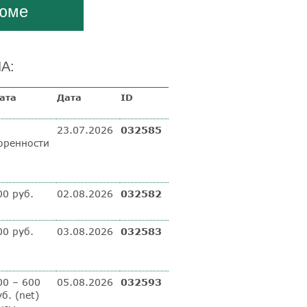
зюме
А:
ата
Дата
ID
23.07.2026
032585
оренности
00 руб.
02.08.2026
032582
00 руб.
03.08.2026
032583
00 – 600
05.08.2026
032593
б. (net)