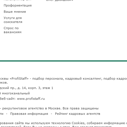
Профориентация
Ваше мнение
Услуги для
соискателя
Спрос по
вакансиям
сквы «ProfiStaff» - подбор персонала, кадровый консалтинг, подбор кадро
иков.
ский пр., д. 14, корп. 3, этаж 1
4
многоканальный
Веб-сайт:
www.profistaff.ru
u — рекрутинговое агентство в Москве. Все права защищены
ти
Правовая информация
Рейтинг кадровых агентств
рования сайта мы используем технологию Cookies, собираем информацию 
посетителей. Если Вы не согласны с этим, Вам следует прекратить