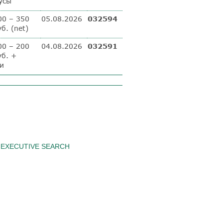
усы
00 – 350
05.08.2026
032594
б. (net)
00 – 200
04.08.2026
032591
уб. +
и
EXECUTIVE SEARCH