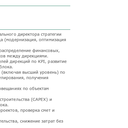
ального директора стратегии
да (модернизация, оптимизация
распределение финансовых,
сов между дирекциями.
лей дирекций по KPI, развитие
блока.
и (включая высший уровень) по
улирования, получения
совещаниях по объектам
строительства (CAPEX) и
ока.
роектов, проверка смет и
ельства, снижение затрат без