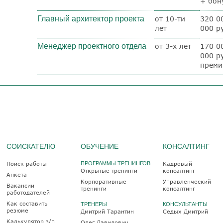
+ бон
Главный архитектор проекта
от 10-ти
320 0
лет
000 ру
Менеджер проектного отдела
от 3-х лет
170 0
000 р
преми
СОИСКАТЕЛЮ
ОБУЧЕНИЕ
КОНСАЛТИНГ
Поиск работы
ПРОГРАММЫ ТРЕНИНГОВ
Кадровый
Открытые тренинги
консалтинг
Анкета
Корпоративные
Управленческий
Вакансии
тренинги
консалтинг
работодателей
Как составить
ТРЕНЕРЫ
КОНСУЛЬТАНТЫ
резюме
Дмитрий Тарантин
Седых Дмитрий
Калькулятор з/п
Олег Давидович