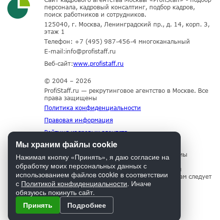
персонала, кадровый консалтинг, подбор кадров,
поиск работников и сотрудников.
125040, г. Москва, Ленинградский пр., д. 14, корп. 3,
этаж 1
Телефон:
+7 (495) 987-456-4
многоканальный
E-mail:
info@profistaff.ru
Веб-сайт:
www.profistaff.ru
© 2004 – 2026
ProfiStaff.ru — рекрутинговое агентство в Москве. Все
права защищены
Политика конфиденциальности
Правовая информация
Рейтинг кадровых агентств
Мы храним файлы cookie
Для нормального функционирования сайта мы
Нажимая кнопку «Принять», я даю согласие на
используем технологию Cookies, собираем
обработку моих персональных данных с
информацию об IP адресе и местоположении
использованием файлов cookie в соответствии
посетителей. Если Вы не согласны с этим, Вам следует
с
Политикой конфиденциальности
. Иначе
прекратить пользование сайтом.
обязуюсь покинуть сайт.
Принять
Подробнее