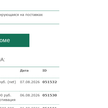
ирующаяся на поставках
зюме
А:
а
Дата
ID
уб. (net)
07.08.2026
051532
00 руб.
06.08.2026
051530
мотивация