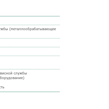
лужбы (металлообрабатывающее
рвисной службы
борудование)
сть