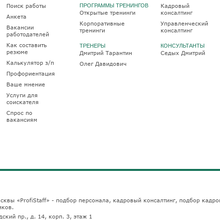
Поиск работы
ПРОГРАММЫ ТРЕНИНГОВ
Кадровый
Открытые тренинги
консалтинг
Анкета
Корпоративные
Управленческий
Вакансии
тренинги
консалтинг
работодателей
Как составить
ТРЕНЕРЫ
КОНСУЛЬТАНТЫ
резюме
Дмитрий Тарантин
Седых Дмитрий
Калькулятор з/п
Олег Давидович
Профориентация
Ваше мнение
Услуги для
соискателя
Спрос по
вакансиям
сквы «ProfiStaff» - подбор персонала, кадровый консалтинг, подбор кадро
иков.
ский пр., д. 14, корп. 3, этаж 1