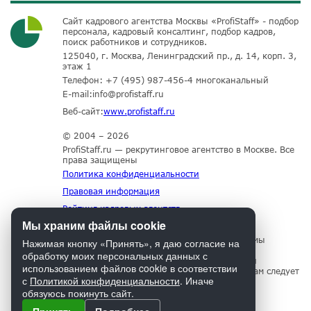
Сайт кадрового агентства Москвы «ProfiStaff» - подбор
персонала, кадровый консалтинг, подбор кадров,
поиск работников и сотрудников.
125040, г. Москва, Ленинградский пр., д. 14, корп. 3,
этаж 1
Телефон:
+7 (495) 987-456-4
многоканальный
E-mail:
info@profistaff.ru
Веб-сайт:
www.profistaff.ru
© 2004 – 2026
ProfiStaff.ru — рекрутинговое агентство в Москве. Все
права защищены
Политика конфиденциальности
Правовая информация
Рейтинг кадровых агентств
Мы храним файлы cookie
Для нормального функционирования сайта мы
Нажимая кнопку «Принять», я даю согласие на
используем технологию Cookies, собираем
обработку моих персональных данных с
информацию об IP адресе и местоположении
использованием файлов cookie в соответствии
посетителей. Если Вы не согласны с этим, Вам следует
с
Политикой конфиденциальности
. Иначе
прекратить пользование сайтом.
обязуюсь покинуть сайт.