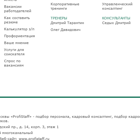
Корпоративные
Управленческий
Вакансии
тренинги
консалтинг
работодателей
Как составить
ТРЕНЕРЫ
КОНСУЛЬТАНТЫ
резюме
Дмитрий Тарантин
Седых Дмитрий
Калькулятор з/п
Олег Давидович
Профориентация
Ваше мнение
Услуги для
соискателя
Спрос по
вакансиям
сквы «ProfiStaff» - подбор персонала, кадровый консалтинг, подбор кадро
иков.
ский пр., д. 14, корп. 3, этаж 1
4
многоканальный
Веб-сайт:
www.profistaff.ru