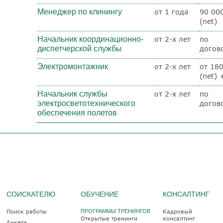
Менеджер по клинингу
от 1 года
90 000
(net)
Начальник координационно-
от 2-х лет
по
диспетчерской службы
догов
Электромонтажник
от 2-х лет
от 180
(net)
Начальник службы
от 2-х лет
по
электросветотехнического
догов
обеспечения полетов
СОИСКАТЕЛЮ
ОБУЧЕНИЕ
КОНСАЛТИНГ
Поиск работы
ПРОГРАММЫ ТРЕНИНГОВ
Кадровый
Открытые тренинги
консалтинг
Анкета