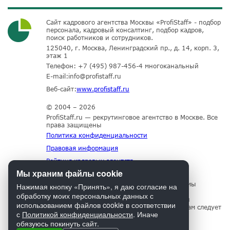
Сайт кадрового агентства Москвы «ProfiStaff» - подбор
персонала, кадровый консалтинг, подбор кадров,
поиск работников и сотрудников.
125040, г. Москва, Ленинградский пр., д. 14, корп. 3,
этаж 1
Телефон:
+7 (495) 987-456-4
многоканальный
E-mail:
info@profistaff.ru
Веб-сайт:
www.profistaff.ru
© 2004 – 2026
ProfiStaff.ru — рекрутинговое агентство в Москве. Все
права защищены
Политика конфиденциальности
Правовая информация
Рейтинг кадровых агентств
Мы храним файлы cookie
Для нормального функционирования сайта мы
Нажимая кнопку «Принять», я даю согласие на
используем технологию Cookies, собираем
обработку моих персональных данных с
информацию об IP адресе и местоположении
использованием файлов cookie в соответствии
посетителей. Если Вы не согласны с этим, Вам следует
с
Политикой конфиденциальности
. Иначе
прекратить пользование сайтом.
обязуюсь покинуть сайт.