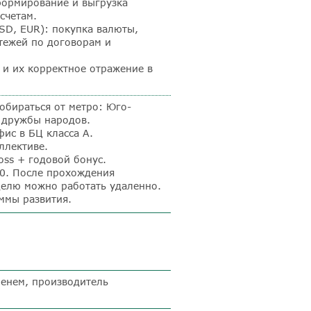
формирование и выгрузка
счетам.
SD, EUR): покупка валюты,
тежей по договорам и
 и их корректное отражение в
добираться от метро: Юго-
т дружбы народов.
ис в БЦ класса А.
ллективе.
oss
+ годовой бонус.
00. После прохождения
делю можно работать удаленно.
ммы развития.
енем, производитель