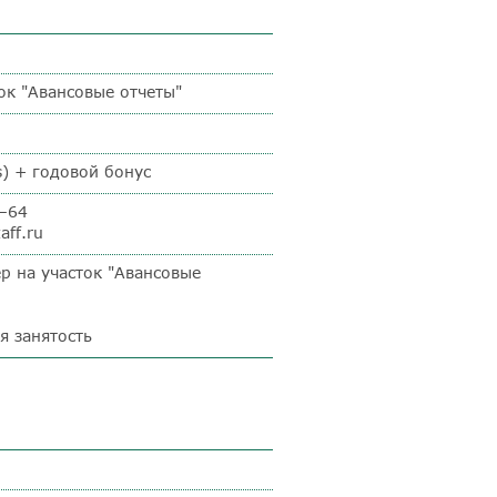
ок "Авансовые отчеты"
s) + годовой бонус
5–64
aff.ru
р на участок "Авансовые
я занятость