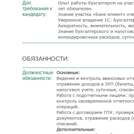
Доп.
Опыт работы бухгалтером на учас
требования к
лет обязателен.
кандидату:
Знание участка «Банк-клиент» оч
Уверенное владение 1С: Бухгалтер
Аккуратность, внимательность, же
Знание бухгалтерского и налогово
командировочных расходов, суточ
ОБЯЗАННОСТИ:
Должностные
Основные:
обязанности:
Ведение и контроль авансовых отч
отражение доходов в ЗУП (билеты,
налоговом учете, суточные, списан
Работа с подотчетными лицами: п
контроль своевременной отчетнос
операций.
Работа с договорами ГПХ: провер
документов, отражение расходов (
списаний.
Дополнительные: