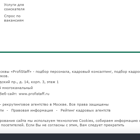
Услуги для
соискателя
Спрос по
вакансиям
сквы «ProfiStaff» - подбор персонала, кадровый консалтинг, подбор кадро
иков.
ский пр., д. 14, корп. 3, этаж 1
4
многоканальный
Веб-сайт:
www.profistaff.ru
u — рекрутинговое агентство в Москве. Все права защищены
ти
Правовая информация
Рейтинг кадровых агентств
рования сайта мы используем технологию Cookies, собираем информацию 
посетителей. Если Вы не согласны с этим, Вам следует прекратить