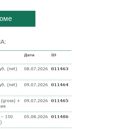
зюме
А:
Дата
ID
б. (net)
08.07.2026
011463
б. (net)
09.07.2026
011464
 (gross) +
09.07.2026
011465
мия
 – 150
05.08.2026
011486
)