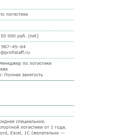
по логистике
150 000 руб. (net)
) 987–45–64
o@profistaff.ru
Менеджер по логистике
сква
: Полная занятость
реднее специальное.
портной логистики от 1 года.
rd, Excel, 1С (желательно —