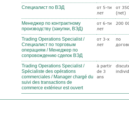
Специалист по ВЭД
от 5-ти
от 35
лет
(пet)
Менеджер по контрактному
от 6-ти
200 0
производству (закупки, ВЭД)
лет
Trading Operations Specialist /
от 3-х
по
Специалист по торговым
лет
догов
операциям / Менеджер по
сопровождению сделок ВЭД
Trading Operations Specialist /
à partir
discut
Spécialiste des opérations
de 3
indivi
commerciales / Manager chargé du
ans
suivi des transactions de
commerce extérieur est ouvert