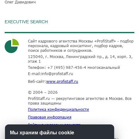
Олег Давидович
EXECUTIVE SEARCH
Сайт кадрового агентства Москвы «ProfiStaff» - подбор
персонала, кадровый консалтинг, подбор кадров,
поиск работников и сотрудников.
125040, г. Москва, Ленинградский пр., д. 14, корп. 3,
этаж 1
Телефон:
+7 (495) 987-456-4
многоканальный
E-mail:
info@profistaff.ru
Веб-сайт:
www.profistaff.ru
© 2004 – 2026
ProfiStaff.ru — рекрутинговое агентство в Москве. Все
права защищены
Политика конфиденциальности
Правовая информация
Рейтинг кадровых агентств
Мы храним файлы cookie
Для нормального функционирования сайта мы