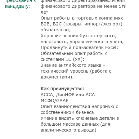
требования к
финансового директора/заместителя
кандидату:
финансового директора не менее 5ти
лет;
Опыт работы в торговых компаниях
B2B, B2C (товары, импорт/экспорт) –
обязательно;
Хорошие знания бухгалтерского,
налогового, управленческого учета;
Продвинутый пользователь Excel;
Обязательный опыт работы с
системами 1С (УХ);
Знание английского языка –
технический уровень (работа с
документами).
Как преимущество:
АССА, ДипИФР или АСА
МСФО/GAAP
Опыт взаимодействия напрямую с
собственником бизнеса
Умение видеть ключевые детали в
большом массиве данных (для
аналитического вывода)