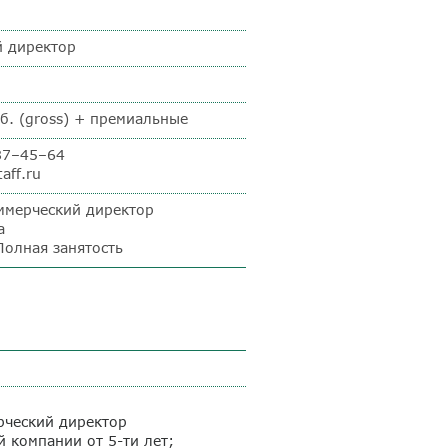
 директор
б. (gross) + премиальные
987–45–64
aff.ru
ммерческий директор
а
Полная занятость
рческий директор
 компании от 5-ти лет;