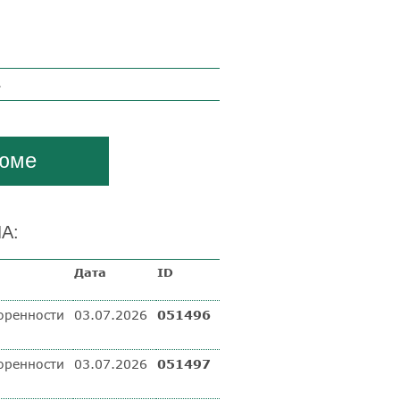
.
зюме
А:
а
Дата
ID
оренности
03.07.2026
051496
оренности
03.07.2026
051497