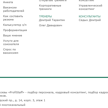
Открытые тренинги
консалтинг
Анкета
Корпоративные
Управленческий
Вакансии
тренинги
консалтинг
работодателей
Как составить
ТРЕНЕРЫ
КОНСУЛЬТАНТЫ
резюме
Дмитрий Тарантин
Седых Дмитрий
Калькулятор з/п
Олег Давидович
Профориентация
Ваше мнение
Услуги для
соискателя
Спрос по
вакансиям
сквы «ProfiStaff» - подбор персонала, кадровый консалтинг, подбор кадро
иков.
ский пр., д. 14, корп. 3, этаж 1
4
многоканальный