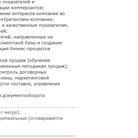
 показателей и
ации коммерсантов;
ление интересов компании во
нтрагентами компании;
 и качественным показателям,
лей;
иятий, направленных на
лиентской базы и создание
ация бизнес-процессов
сов продаж (обучение
ременным методикам продаж);
контроль договорных
плины, маркетинговой
ости поставок, управление
я документооборота
т метро).
ремиальные (оговаривается