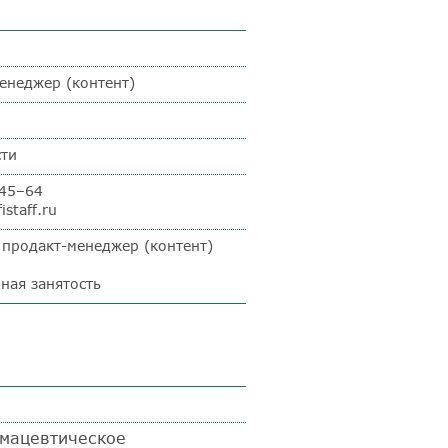
менеджер (контент)
сти
–45–64
istaff.ru
r продакт-менеджер (контент)
ная занятость
мацевтическое