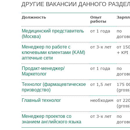
ДРУГИЕ ВАКАНСИИ ДАННОГО РАЗДЕЛ
Должность
Опыт
Зарпл
работы
Медицинский представитель
от 1 года
по
(Москва)
догов
Менеджер по работе с
от 3-х лет
от 15
ключевыми клиентами (KAM)
+ KPI
аптечные сети
Продакт-менеджер/
от 1 года
по
Маркетолог
догов
Технолог (фармацевтическое
от 1,5 лет
175 0
призводство)
(gross
Главный технолог
необходим
от 22
(gross
Менеджер проектов со
от 3-х лет
по
знанием английского языка
догов