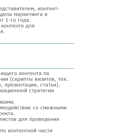
дставителем, контент-
дела маркетинга в
т 1-го года.
 контента для
я.
ающего контента по
ии (скрипты визитов, тех.
 презентации, статьи).
икационной стратегии
иками.
аимодействие со смежными
оекта.
 листов для проведения
по контентной части