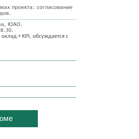
мках проекта: согласование
дов.
ва, ЮАО.
8.30.
оклад + KPI, обсуждается с
зюме