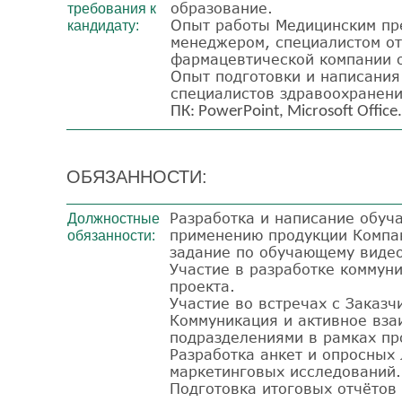
образование.
требования к
Опыт работы Медицинским пре
кандидату:
менеджером, специалистом от
фармацевтической компании о
Опыт подготовки и написания
специалистов здравоохранени
ПК
: PowerPoint, Microsoft Office.
ОБЯЗАННОСТИ:
Разработка и написание обуч
Должностные
применению продукции Компан
обязанности:
задание по обучающему видео,
Участие в разработке коммун
проекта.
Участие во встречах с Заказч
Коммуникация и активное вз
подразделениями в рамках пр
Разработка анкет и опросных
маркетинговых исследований.
Подготовка итоговых отчётов 