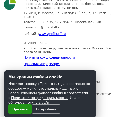
персонала, кадровый консалтинг, подбор кадров,
поиск работников и сотрудников.
125040, г. Москва, Ленинградский пр., д. 14, корп. 3,
этаж 1
Телефон:
+7 (495) 987-456-4
многоканальный
E-mail:
info@profistaff.ru
Веб-сайт:
www.profistaff.ru
© 2004 – 2026
ProfiStaff.ru — рекрутинговое агентство в Москве. Все
права защищены
Политика конфиденциальности
Правовая информация
Рейтинг кадровых агентств
Мы храним файлы cookie
Для нормального функционирования сайта мы
Нажимая кнопку «Принять», я даю согласие на
используем технологию Cookies, собираем
обработку моих персональных данных с
информацию об IP адресе и местоположении
использованием файлов cookie в соответствии
посетителей. Если Вы не согласны с этим, Вам следует
с
Политикой конфиденциальности
. Иначе
прекратить пользование сайтом.
обязуюсь покинуть сайт.
Принять
Подробнее