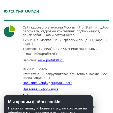
EXECUTIVE SEARCH
Сайт кадрового агентства Москвы «ProfiStaff» - подбор
персонала, кадровый консалтинг, подбор кадров,
поиск работников и сотрудников.
125040, г. Москва, Ленинградский пр., д. 14, корп. 3,
этаж 1
Телефон:
+7 (495) 987-456-4
многоканальный
E-mail:
info@profistaff.ru
Веб-сайт:
www.profistaff.ru
© 2004 – 2026
ProfiStaff.ru — рекрутинговое агентство в Москве. Все
права защищены
Политика конфиденциальности
Правовая информация
Рейтинг кадровых агентств
Мы храним файлы cookie
Для нормального функционирования сайта мы
Нажимая кнопку «Принять», я даю согласие на
используем технологию Cookies, собираем
обработку моих персональных данных с