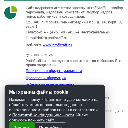
Сайт кадрового агентства Москвы «ProfiStaff» - подбор
персонала, кадровый консалтинг, подбор кадров,
поиск работников и сотрудников.
125040, г. Москва, Ленинградский пр., д. 14, корп. 3,
этаж 1
Телефон:
+7 (495) 987-456-4
многоканальный
E-mail:
info@profistaff.ru
Веб-сайт:
www.profistaff.ru
© 2004 – 2026
ProfiStaff.ru — рекрутинговое агентство в Москве. Все
права защищены
Политика конфиденциальности
Правовая информация
Рейтинг кадровых агентств
Мы храним файлы cookie
Для нормального функционирования сайта мы
Нажимая кнопку «Принять», я даю согласие на
используем технологию Cookies, собираем
обработку моих персональных данных с
информацию об IP адресе и местоположении
использованием файлов cookie в соответствии
посетителей. Если Вы не согласны с этим, Вам следует
с
Политикой конфиденциальности
. Иначе
прекратить пользование сайтом.
обязуюсь покинуть сайт.
Принять
Подробнее