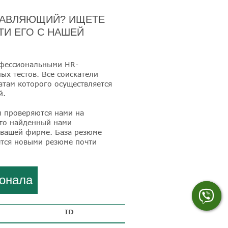
РАВЛЯЮЩИЙ? ИЩЕТЕ
И ЕГО С НАШЕЙ
офессиональными HR-
х тестов. Все соискатели
татам которого осуществляется
й.
ы проверяются нами на
что найденный нами
вашей фирме. База резюме
ется новыми резюме почти
сонала
ID