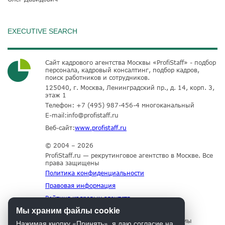
EXECUTIVE SEARCH
Сайт кадрового агентства Москвы «ProfiStaff» - подбор
персонала, кадровый консалтинг, подбор кадров,
поиск работников и сотрудников.
125040, г. Москва, Ленинградский пр., д. 14, корп. 3,
этаж 1
Телефон:
+7 (495) 987-456-4
многоканальный
E-mail:
info@profistaff.ru
Веб-сайт:
www.profistaff.ru
© 2004 – 2026
ProfiStaff.ru — рекрутинговое агентство в Москве. Все
права защищены
Политика конфиденциальности
Правовая информация
Рейтинг кадровых агентств
Мы храним файлы cookie
Для нормального функционирования сайта мы
Нажимая кнопку «Принять», я даю согласие на