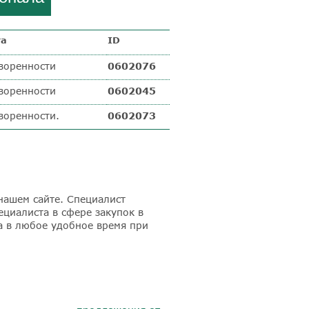
та
ID
воренности
0602076
воренности
0602045
воренности.
0602073
нашем сайте. Специалист
ециалиста в сфере закупок в
а в любое удобное время при