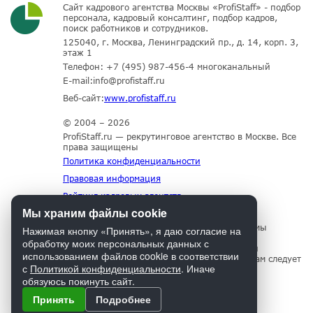
Сайт кадрового агентства Москвы «ProfiStaff» - подбор
персонала, кадровый консалтинг, подбор кадров,
поиск работников и сотрудников.
125040, г. Москва, Ленинградский пр., д. 14, корп. 3,
этаж 1
Телефон:
+7 (495) 987-456-4
многоканальный
E-mail:
info@profistaff.ru
Веб-сайт:
www.profistaff.ru
© 2004 – 2026
ProfiStaff.ru — рекрутинговое агентство в Москве. Все
права защищены
Политика конфиденциальности
Правовая информация
Рейтинг кадровых агентств
Мы храним файлы cookie
Для нормального функционирования сайта мы
Нажимая кнопку «Принять», я даю согласие на
используем технологию Cookies, собираем
обработку моих персональных данных с
информацию об IP адресе и местоположении
использованием файлов cookie в соответствии
посетителей. Если Вы не согласны с этим, Вам следует
с
Политикой конфиденциальности
. Иначе
прекратить пользование сайтом.
обязуюсь покинуть сайт.
Принять
Подробнее