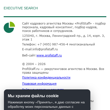
EXECUTIVE SEARCH
Сайт кадрового агентства Москвы «ProfiStaff» - подбор
персонала, кадровый консалтинг, подбор кадров,
поиск работников и сотрудников.
125040, г. Москва, Ленинградский пр., д. 14, корп. 3,
этаж 1
Телефон:
+7 (495) 987-456-4
многоканальный
E-mail:
info@profistaff.ru
Веб-сайт:
www.profistaff.ru
© 2004 – 2026
ProfiStaff.ru — рекрутинговое агентство в Москве. Все
права защищены
Политика конфиденциальности
Правовая информация
Рейтинг кадровых агентств
Мы храним файлы cookie
Для нормального функционирования сайта мы
Нажимая кнопку «Принять», я даю согласие на
используем технологию Cookies, собираем
обработку моих персональных данных с
информацию об IP адресе и местоположении