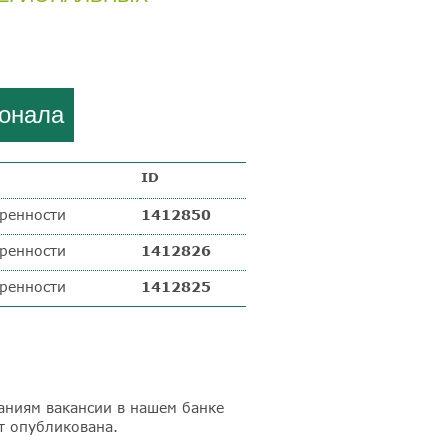
сонала
ID
ренности
1412850
ренности
1412826
ренности
1412825
аниям вакансии в нашем банке
т опубликована.