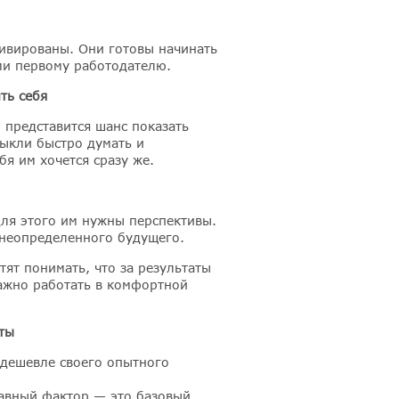
тивированы. Они готовы начинать
ми первому работодателю.
ть себя
 представится шанс показать
выкли быстро думать и
бя им хочется сразу же.
для этого им нужны перспективы.
 неопределенного будущего.
тят понимать, что за результаты
ажно работать в комфортной
ты
 дешевле своего опытного
лавный фактор — это базовый