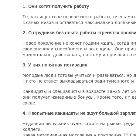
1. Они хотят получить работу
Те, кто ищет свое первое место работы, очень мо
с самых низов и оставаться максимально лояльны
2. Сотрудники без опыта работы стремятся прояви
Новое поколение не хочет годами ждать, когда им
свои знания и способности и потенциал. Они при
моментально действовать, поэтому и проявлять се
3. У них понятная мотивация
Молодые люди готовы учиться и развиваться, но 
Никто не станет выкладываться ради туманного и
Кандидаты и специалисты в возрасте 18–25 лет хо
они получат измеримые бонусы. Кроме того, им в
среде.
4. Неопытные кандидаты не ждут большой зарпла
Недавний выпускник будет стоить на рынке труда
коллеги.
Какая материальная мотивация у поколения Z? Г