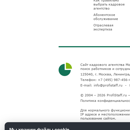
Как правильно
выбрать кадровое
агентство
Абонентское
обслуживание
Отраслевая
экспертиза
Сайт кадрового агентства Мо
поиск работников и сотрудн
125040, г. Москва, Ленинград
Телефон:
+7 (495) 987-456-
E-mail:
info@profistaff.ru
© 2004 – 2026
ProfiStaff.r
Политика конфиденциальнос
Для нормального функциони
IP адресе и местоположении 
пользование сайтом.
Мы храним файлы cookie