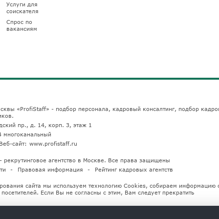
Услуги для
соискателя
Спрос по
вакансиям
сквы «ProfiStaff» - подбор персонала, кадровый консалтинг, подбор кадро
иков.
ский пр., д. 14, корп. 3, этаж 1
4
многоканальный
Веб-сайт:
www.profistaff.ru
u — рекрутинговое агентство в Москве. Все права защищены
ти
Правовая информация
Рейтинг кадровых агентств
рования сайта мы используем технологию Cookies, собираем информацию 
посетителей. Если Вы не согласны с этим, Вам следует прекратить