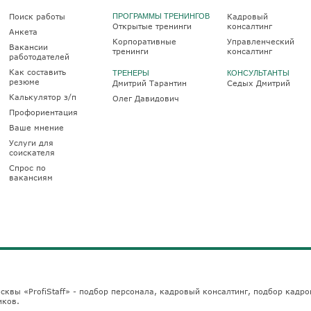
Поиск работы
ПРОГРАММЫ ТРЕНИНГОВ
Кадровый
Открытые тренинги
консалтинг
Анкета
Корпоративные
Управленческий
Вакансии
тренинги
консалтинг
работодателей
Как составить
ТРЕНЕРЫ
КОНСУЛЬТАНТЫ
резюме
Дмитрий Тарантин
Седых Дмитрий
Калькулятор з/п
Олег Давидович
Профориентация
Ваше мнение
Услуги для
соискателя
Спрос по
вакансиям
сквы «ProfiStaff» - подбор персонала, кадровый консалтинг, подбор кадро
иков.