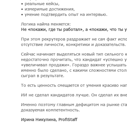
• реальные кейсы,
• измеримые достижения,
• умение подтвердить опыт на интервью.
️Логика найма меняется:
Не «покажи, где ты работал», а «покажи, что ты 
️При этом рекрутеров раздражает не сам факт исп
отсутствие личности, конкретики и доказательств.
️Сейчас начинает выделяться новый тип сильного 
недостаточно прочитать, что кандидат «успешно 
«увеличивал продажи». Гораздо важнее услышать
именно было сделано, с какими сложностями стол
сыграл в результате.
️То есть ценность смещается от умения красиво на
️ИИ не сделал кандидатов лучше. Он сделал их в
️Именно поэтому главным дефицитом на рынке ста
доказуемая компетентность.
Ирина Никулина, ProfiStaff