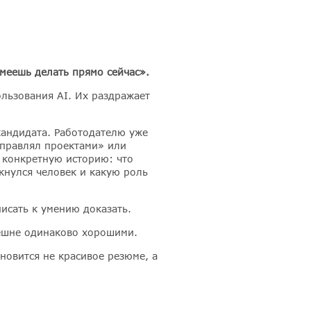
умеешь делать прямо сейчас».
ользования AI. Их раздражает
кандидата. Работодателю уже
управлял проектами» или
 конкретную историю: что
кнулся человек и какую роль
писать к умению доказать.
нешне одинаково хорошими.
новится не красивое резюме, а