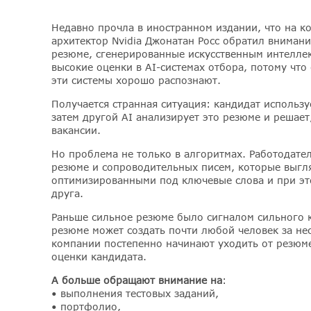
️Недавно прочла в иностранном издании, что на 
архитектор Nvidia Джонатан Росс обратил вниман
резюме, сгенерированные искусственным интеллек
высокие оценки в AI-системах отбора, потому что
эти системы хорошо распознают.
️Получается странная ситуация: кандидат использу
затем другой AI анализирует это резюме и решает
вакансии.
Но проблема не только в алгоритмах. Работодател
резюме и сопроводительных писем, которые выгл
оптимизированными под ключевые слова и при эт
друга.
️Раньше сильное резюме было сигналом сильного 
резюме может создать почти любой человек за не
компании постепенно начинают уходить от резюме
оценки кандидата.
А больше обращают внимание на
:
• выполнения тестовых заданий,
• портфолио,