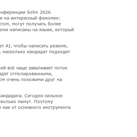
конференции Sohn 2026
ие на интересный феномен:
том, могут получать более
 они написаны на языке, который
ет AI, чтобы написать резюме,
, насколько кандидат подходит
ей всё чаще заваливает поток
ядят отполированными,
ом очень похожими друг на
кандидата. Сегодня сильное
сколько минут. Поэтому
 как от основного инструмента