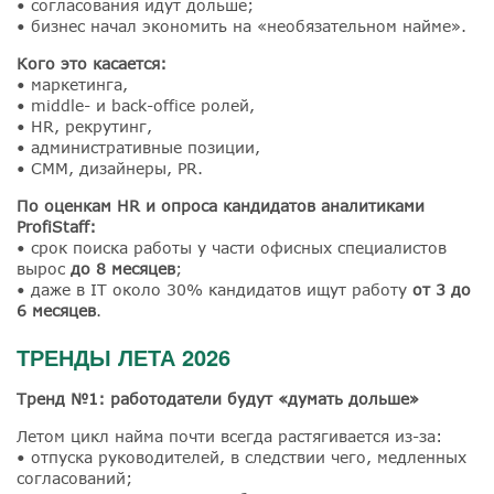
• согласования идут дольше;
• бизнес начал экономить на «необязательном найме».
Кого это касается:
• маркетинга,
• middle- и back-office ролей,
• HR, рекрутинг,
• административные позиции,
• СММ, дизайнеры, PR.
По оценкам HR и опроса кандидатов аналитиками
ProfiStaff:
• срок поиска работы у части офисных специалистов
вырос
до 8 месяцев
;
• даже в IT около 30% кандидатов ищут работу
от 3 до
6 месяцев
.
ТРЕНДЫ ЛЕТА 2026
Тренд №1: работодатели будут «думать дольше»
Летом цикл найма почти всегда растягивается из-за:
• отпуска руководителей, в следствии чего, медленных
согласований;